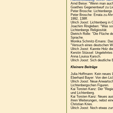
Arnd Beise: "Wenn man auch n
Goethes Gegenentwurf zu Lich
Peter Brosche: Lichtenberg
Peter Brosche: Errata zu Ahn
1992, 138ff.
Ulrich Joost: Lichtenberg in
Joachim Ringleben: "Was sol
Lichtenbergs Religiosität.
Dietrich Rolle: "Die Flüche 
Sprache.
Monika Schmitz-Emans: Das W
"Versuch eines deutschen Wö
Ulrich Joost: Kannte Holz di
Kerstin Stüssel: Ungelehrtes
Anna Louisa Karsch.
Ulrich Joost: Sich deutliche 
Kleinere Beiträge
Julia Hoffmann: Kein neues L
Eberhard Bayer: Von den Lic
Ulrich Joost: Neue Anwartsch
Lichtenbergschen Figuren.
Kai Torsten Kanz: Der "Regie
und Lichtenberg.
Kai Torsten Kanz: Neues au
ihren Weiterungen, nebst ei
Christian Kries.
Ulrich Joost: Noch etwas zu