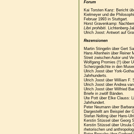
Forum
Kai Torsten Kanz: Bericht üb
Kielmeyer und die Philosoph
Februar 1993 in Stuttgart.
Horst Gravenkamp: Nachbeme
Libri prohibiti
. Lichtenberg-J
Ulrich Joost: Antwort auf G
Rezensionen
Martin Stingelin über Gert S
Hans Altenhein über Reiner 
Streit zwischen Autor und Ve
Wolfgang Promies (†) über Ud
Scherzgedichte in den Mus
Ulrich Joost über York-Goth
Jahrhunderts.
Ulrich Joost über William F.
Ulrich Joost über Andrea van
Ulrich Joost über Wilfried B
Briefe in zwölf Bänden.
Ute Pott über Elke Clauss: 
Jahrhundert.
Peter Neumann über Barbara 
Dargestellt am Beispiel der 
Stefan Nolting über Hans-Ulr
Kerstin Stüssel über Georg 
Kerstin Stüssel über Ursula 
rhetorischen und anthropolo
Peter Brosche über Gerhard 