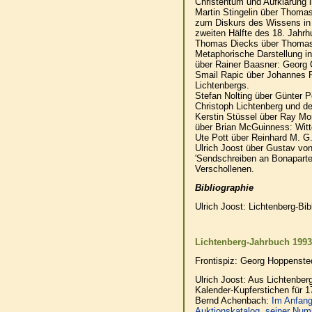
Christentum und Aufklärung 
Martin Stingelin über Thomas
zum Diskurs des Wissens in I
zweiten Hälfte des 18. Jahrh
Thomas Diecks über Thomas A
Metaphorische Darstellung in
über Rainer Baasner: Georg 
Smail Rapic über Johannes 
Lichtenbergs.
Stefan Nolting über Günter
Christoph Lichtenberg und de
Kerstin Stüssel über Ray Mo
über Brian McGuinness: Witt
Ute Pott über Reinhard M. G.
Ulrich Joost über Gustav von
'Sendschreiben an Bonaparte
Verschollenen.
Bibliographie
Ulrich Joost: Lichtenberg-Bi
Lichtenberg-Jahrbuch 1993
Frontispiz: Georg Hoppenste
Ulrich Joost: Aus Lichtenbe
Kalender-Kupferstichen für 1
Bernd Achenbach:
Im Anfang
Auktionskatalog, seiner Num