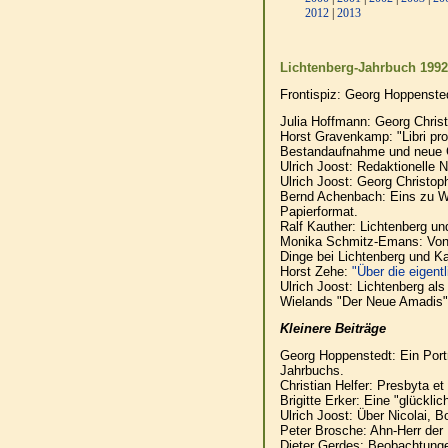
2012
|
2013
Lichtenberg-Jahrbuch 1992
Frontispiz: Georg Hoppenste
Julia Hoffmann: Georg Chris
Horst Gravenkamp: "Libri pro
Bestandaufnahme und neue 
Ulrich Joost: Redaktionelle
Ulrich Joost: Georg Christo
Bernd Achenbach: Eins zu Wu
Papierformat.
Ralf Kauther: Lichtenberg un
Monika Schmitz-Emans: Von de
Dinge bei Lichtenberg und Ka
Horst Zehe:
"Über die eigent
Ulrich Joost: Lichtenberg als 
Wielands "Der Neue Amadis"
Kleinere Beiträge
Georg Hoppenstedt: Ein Portr
Jahrbuchs.
Christian Helfer: Presbyta et 
Brigitte Erker: Eine "glücklic
Ulrich Joost: Über Nicolai, 
Peter Brosche: Ahn-Herr der 
Dieter Gerdes: Beobachtunge