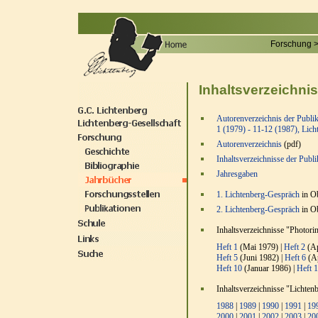
Forschung 
Inhaltsverzeichni
Autorenverzeichnis der Publik
1 (1979) - 11-12 (1987), Lic
Autorenverzeichnis
(pdf)
Inhaltsverzeichnisse der Publ
Jahresgaben
1. Lichtenberg-Gespräch
in O
2. Lichtenberg-Gespräch
in O
Inhaltsverzeichnisse "Photor
Heft 1
(Mai 1979) |
Heft 2
(Ap
Heft 5
(Juni 1982) |
Heft 6
(Ap
Heft 10
(Januar 1986) |
Heft 
Inhaltsverzeichnisse "Lichte
1988
|
1989
|
1990
|
1991
|
19
2000
|
2001
|
2002
|
2003
|
20