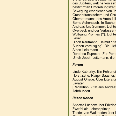
des Jupiters, welche von seh
bestimmten Umdrehungszeit d
Bewegung erschienen von Jo
Grossbritannischem und Chu
Oberamtmanns des Amts Lili
Bernd Achenbach: In Sachen
Andreas Urs Sommer: Lichten
Overbeck und der Verfasser 
Wolfgang Promies (†): Lichte
Leser.
Ulrich Kaufmann, Helmut Stad
Suchen vorausging". Die Li
Albert Leitzmann.
Dorothea Ruprecht: Zur Persö
Ulrich Joost: Leitzmann, die
Forum
Linde Katritzky: Ein Fehlurt
Horst Zehe: Rainer Baasner:
August Ohage: Über Literatu
Lavater.
[Redaktion] Zitat aus Andre
Jahrhundert.
Rezensionen
Annette Lüchow über Friedhe
Zweifel als Lebensprinzip.
Thedel von Wallmoden über P